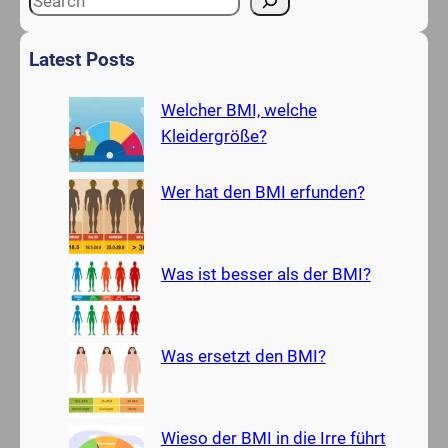
e
a
Latest Posts
r
c
Welcher BMI, welche
h
Kleidergröße?
Wer hat den BMI erfunden?
Was ist besser als der BMI?
Was ersetzt den BMI?
Wieso der BMI in die Irre führt