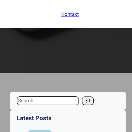
Kontakt
S
e
a
Latest Posts
r
c