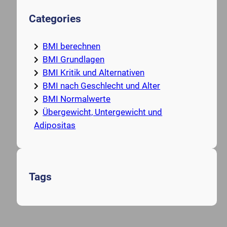
Categories
BMI berechnen
BMI Grundlagen
BMI Kritik und Alternativen
BMI nach Geschlecht und Alter
BMI Normalwerte
Übergewicht, Untergewicht und
Adipositas
Tags