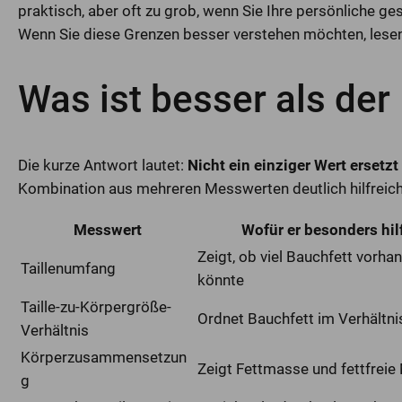
praktisch, aber oft zu grob, wenn Sie Ihre persönliche g
Wenn Sie diese Grenzen besser verstehen möchten, lese
Was ist besser als der
Die kurze Antwort lautet:
Nicht ein einziger Wert ersetzt
Kombination aus mehreren Messwerten deutlich hilfreiche
Messwert
Wofür er besonders hilf
Zeigt, ob viel Bauchfett vorha
Taillenumfang
könnte
Taille-zu-Körpergröße-
Ordnet Bauchfett im Verhältni
Verhältnis
Körperzusammensetzun
Zeigt Fettmasse und fettfrei
g