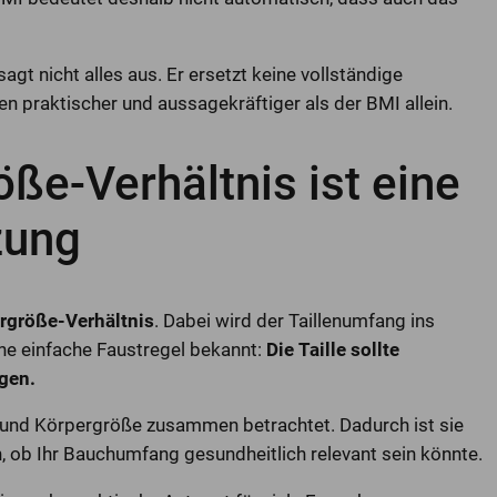
sagt nicht alles aus. Er ersetzt keine vollständige
len praktischer und aussagekräftiger als der BMI allein.
öße-Verhältnis ist eine
zung
ergröße-Verhältnis
. Dabei wird der Taillenumfang ins
ine einfache Faustregel bekannt:
Die Taille sollte
agen.
t und Körpergröße zusammen betrachtet. Dadurch ist sie
n, ob Ihr Bauchumfang gesundheitlich relevant sein könnte.