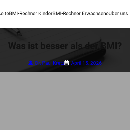
seite
BMI-Rechner Kinder
BMI-Rechner Erwachsene
Über uns
Was ist besser als der BMI?
Dr. Paul Kretz
April 15, 2026