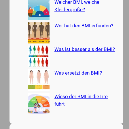
Welcher BMI, welche
h
Kleidergröße?
Wer hat den BMI erfunden?
Was ist besser als der BMI?
Was ersetzt den BMI?
Wieso der BMI in die Irre
führt