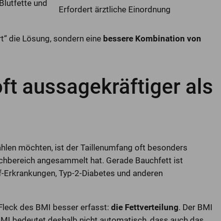
 Blutfette und
Erfordert ärztliche Einordnung
ert“ die Lösung, sondern eine
bessere Kombination von
oft aussagekräftiger als
len möchten, ist der Taillenumfang oft besonders
Bauchbereich angesammelt hat. Gerade Bauchfett ist
auf-Erkrankungen, Typ-2-Diabetes und anderen
 Fleck des BMI besser erfasst:
die Fettverteilung
. Der BMI
r BMI bedeutet deshalb nicht automatisch, dass auch das