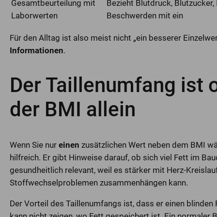
Gesamtbeurteilung mit
Bezieht Blutdruck, Blutzucker,
Laborwerten
Beschwerden mit ein
Für den Alltag ist also meist nicht „ein besserer Einzelw
Informationen
.
Der Taillenumfang ist 
der BMI allein
Wenn Sie nur
einen
zusätzlichen Wert neben dem BMI wäh
hilfreich. Er gibt Hinweise darauf, ob sich viel Fett im 
gesundheitlich relevant, weil es stärker mit Herz-Kreisl
Stoffwechselproblemen zusammenhängen kann.
Der Vorteil des Taillenumfangs ist, dass er einen blinden
kann nicht zeigen, wo Fett gespeichert ist. Ein normale