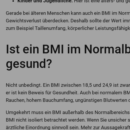
Kinder und Jugendliche:
Hier ist eine alters- und
Gerade bei älteren Menschen kann auch ein BMI im Norm
Gewichtsverlust überdecken. Deshalb sollte der Wert i
zum Beispiel Taillenumfang, körperlicher Leistungsfähig
Ist ein BMI im Normal
gesund?
Nicht unbedingt. Ein BMI zwischen 18,5 und 24,9 ist zwar
er ist kein Beweis für Gesundheit. Auch bei normalem B
Rauchen, hohem Bauchumfang, ungünstigen Blutwerten o
Umgekehrt muss ein BMI außerhalb des Normalbereichs n
BMI nicht isoliert betrachtet werden. Wenn Sie unsicher si
ärztliche Einordnung sinnvoll sein. Mehr zur Aussagekraft